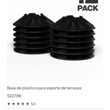
Base de plastico para soporte de terrazas
Precio regular
$227.96
5.0