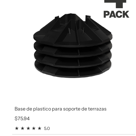
Base de plastico para soporte de terrazas
Precio regular
$75.94
5.0