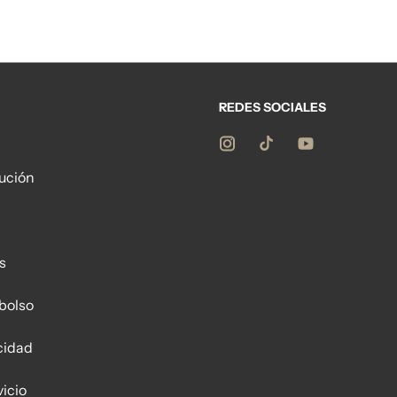
REDES SOCIALES
lución
s
bolso
acidad
icio